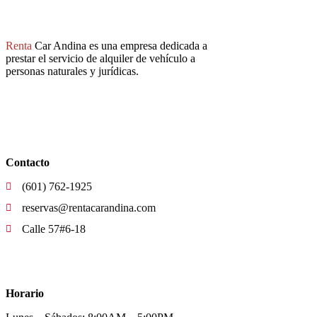
Compañía
Renta
Car
Andina es una empresa dedicada a
prestar el servicio de alquiler de vehículo a
personas naturales y jurídicas.
Síguenos
Links de interés
Contacto
(601) 762-1925
reservas@rentacarandina.com
Calle 57#6-18
Links de interés
Horario