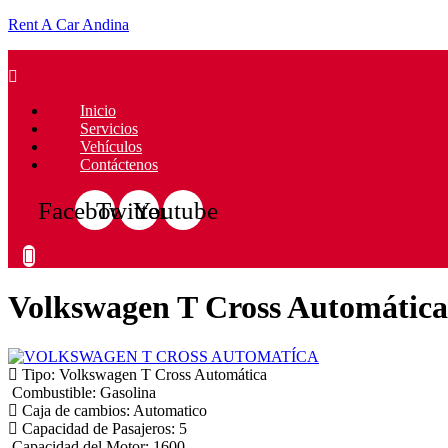
Rent A Car Andina
Menú
Inicio
Servicios
Vehículos
Contáctenos
Facebook
Twitter
Youtube
Volkswagen T Cross Automática
Tipo:
Volkswagen T Cross Automática
Combustible:
Gasolina
Caja de cambios:
Automatico
Capacidad de Pasajeros:
5
Capacidad del Motor:
1600