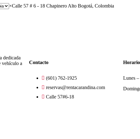
×
Calle 57 # 6 - 18 Chapinero Alto Bogotá, Colombia
Links de interés
Links 
a dedicada
Contacto
Horari
de vehículo a
(601) 762-1925
Lunes –
reservas@rentacarandina.com
Doming
Calle 57#6-18